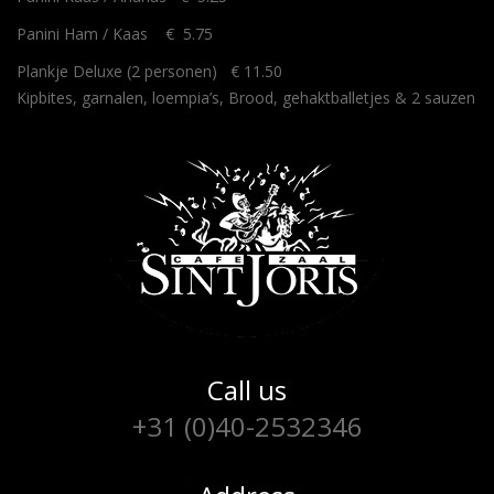
Panini Ham / Kaas € 5.75
Plankje Deluxe (2 personen) € 11.50
Kipbites, garnalen, loempia’s, Brood, gehaktballetjes & 2 sauzen
Call us
+31 (0)40-2532346