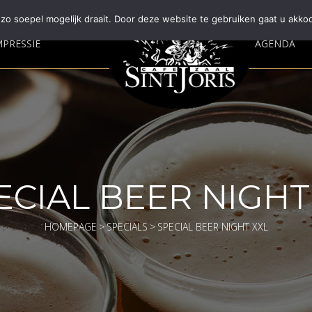
o soepel mogelijk draait. Door deze website te gebruiken gaat u akko
MPRESSIE
AGENDA
ECIAL BEER NIGHT X
HOMEPAGE
>
SPECIALS
>
SPECIAL BEER NIGHT XXL