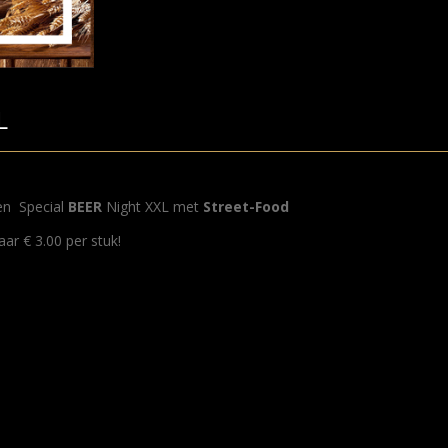
L
een Special
BEER
Night XXL met
Street-Food
ar € 3.00 per stuk!