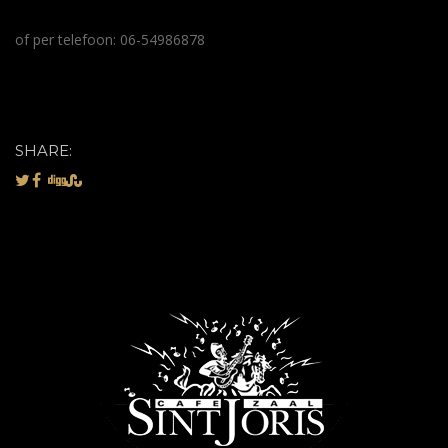
of per telefoon: 06-54986878
SHARE: